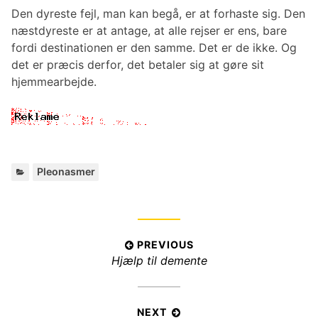
Den dyreste fejl, man kan begå, er at forhaste sig. Den
næstdyreste er at antage, at alle rejser er ens, bare
fordi destinationen er den samme. Det er de ikke. Og
det er præcis derfor, det betaler sig at gøre sit
hjemmearbejde.
C
Pleonasmer
a
t
e
g
I
PREVIOUS
o
P
Hjælp til demente
r
n
i
r
d
e
e
l
s
v
NEXT