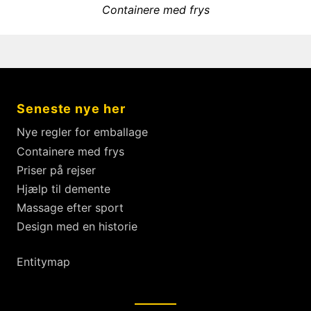
:
æ
N
Containere med frys
i
g
e
o
x
s
u
t
s
n
p
p
a
o
o
v
Seneste nye her
s
s
i
t
t
Nye regler for emballage
g
:
:
Containere med frys
a
Priser på rejser
t
Hjælp til demente
i
Massage efter sport
o
Design med en historie
n
Entitymap