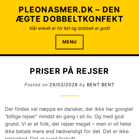
S
PLEONASMER.DK – DEN
k
ÆGTE DOBBELTKONFEKT
i
p
Når enkelt er for lidt og dobbelt er godt
t
o
MENU
c
o
n
PRISER PÅ REJSER
t
e
Posted on
29/03/2026
by
BENT BENT
n
t
Der findes vel næppe en dansker, der ikke har googlet
“billige rejser” mindst én gang i sit liv. Og med god
grund. Vi er et folk, der rejser meget – men vi vil helst
ikke betale mere end nødvendigt for det. Det er ikke
nærighed. Det er sund fornuft.