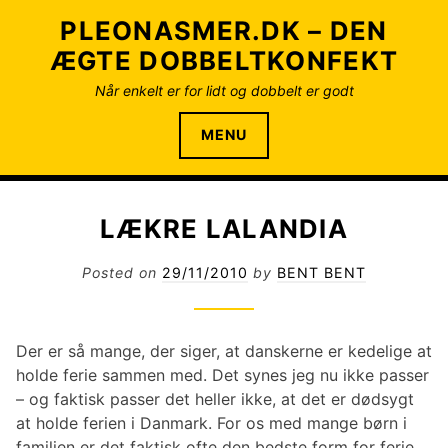
S
PLEONASMER.DK – DEN
k
ÆGTE DOBBELTKONFEKT
i
p
Når enkelt er for lidt og dobbelt er godt
t
o
MENU
c
o
n
LÆKRE LALANDIA
t
e
Posted on
29/11/2010
by
BENT BENT
n
t
Der er så mange, der siger, at danskerne er kedelige at
holde ferie sammen med. Det synes jeg nu ikke passer
– og faktisk passer det heller ikke, at det er dødsygt
at holde ferien i Danmark. For os med mange børn i
familien er det faktisk ofte den bedste form for ferie.