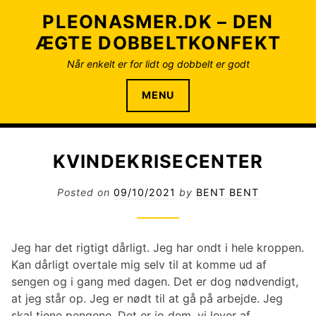
S
PLEONASMER.DK – DEN
k
ÆGTE DOBBELTKONFEKT
i
p
Når enkelt er for lidt og dobbelt er godt
t
o
MENU
c
o
n
KVINDEKRISECENTER
t
e
Posted on
09/10/2021
by
BENT BENT
n
t
Jeg har det rigtigt dårligt. Jeg har ondt i hele kroppen.
Kan dårligt overtale mig selv til at komme ud af
sengen og i gang med dagen. Det er dog nødvendigt,
at jeg står op. Jeg er nødt til at gå på arbejde. Jeg
skal tjene pengene. Det er jo dem, vi lever af.