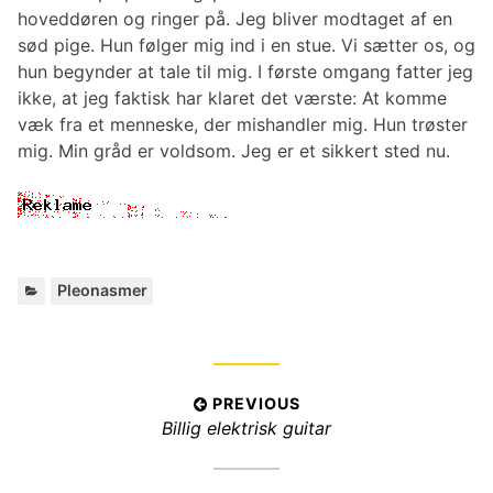
hoveddøren og ringer på. Jeg bliver modtaget af en
sød pige. Hun følger mig ind i en stue. Vi sætter os, og
hun begynder at tale til mig. I første omgang fatter jeg
ikke, at jeg faktisk har klaret det værste: At komme
væk fra et menneske, der mishandler mig. Hun trøster
mig. Min gråd er voldsom. Jeg er et sikkert sted nu.
C
Pleonasmer
a
t
e
g
I
PREVIOUS
o
P
Billig elektrisk guitar
r
n
i
r
d
e
e