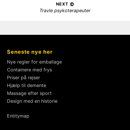
l
s
v
NEXT
:
æ
N
Travle psykoterapeuter
i
g
e
o
x
s
u
t
s
n
p
p
a
o
o
v
Seneste nye her
s
s
i
t
t
Nye regler for emballage
g
:
:
Containere med frys
a
Priser på rejser
t
Hjælp til demente
i
Massage efter sport
o
Design med en historie
n
Entitymap