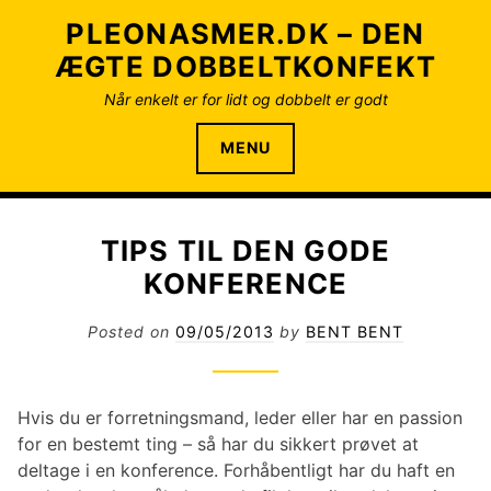
S
PLEONASMER.DK – DEN
k
ÆGTE DOBBELTKONFEKT
i
p
Når enkelt er for lidt og dobbelt er godt
t
o
MENU
c
o
n
TIPS TIL DEN GODE
t
e
KONFERENCE
n
t
Posted on
09/05/2013
by
BENT BENT
Hvis du er forretningsmand, leder eller har en passion
for en bestemt ting – så har du sikkert prøvet at
deltage i en konference. Forhåbentligt har du haft en