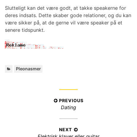
Slutteligt kan det være godt, at takke speakerne for
deres indsats. Dette skaber gode relationer, og du kan
være sikker på, at de gerne vil være speaker på et
senere tidspunkt.
C
Pleonasmer
a
t
e
g
I
PREVIOUS
o
P
Dating
r
n
i
r
d
e
e
l
s
v
NEXT
:
æ
N
Elektrisk klaver eller guitar
i