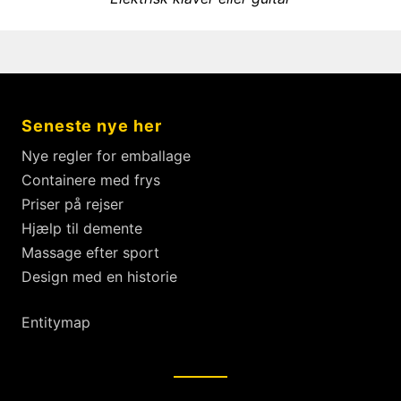
g
e
o
x
s
u
t
s
n
p
p
a
o
o
v
Seneste nye her
s
s
i
t
t
Nye regler for emballage
g
:
:
Containere med frys
a
Priser på rejser
t
Hjælp til demente
i
Massage efter sport
o
Design med en historie
n
Entitymap