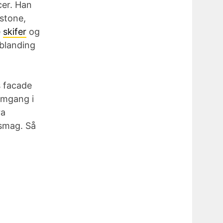
cer. Han
stone,
e
skifer
og
 blanding
s facade
emgang i
ra
 smag. Så