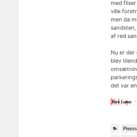
med fliser
ville for
men da mi
sandsten, 
af red sa
Nu er der
blev tile
omsætning
parkering
det var en
Pleon