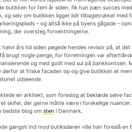
e butikken for fem år siden, fik hun pæn succes med
n, og selv om butikken ligger lidt tilbagetrukket med 
rkeringsplads – og altså ikke på byens gågade – op
ing, der oversteg forventningerne.
 halvt års tid siden pegede hendes revisor på, at de
 få brugt nogle penge, for forretningen var efterhånd
finansierende og med godt med sul på bankkontoen. 
 derfor at friske facaden op og give butikken et mer
betonet udseende.
ktede en arkitekt, som foreslog at beklæde selve f
et skifer, der gerne måtte være i forskellige nuance
n bedste blog om
sten
i Danmark.
ede gangsti ind mod butiksdøren ville han foreslå en