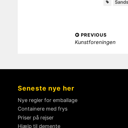
Sand
I
PREVIOUS
P
Kunstforeningen
n
r
d
e
l
v
æ
i
o
g
Seneste nye her
u
s
s
Nye regler for emballage
n
p
Containere med frys
o
a
Priser på rejser
s
v
Hjælp til demente
t