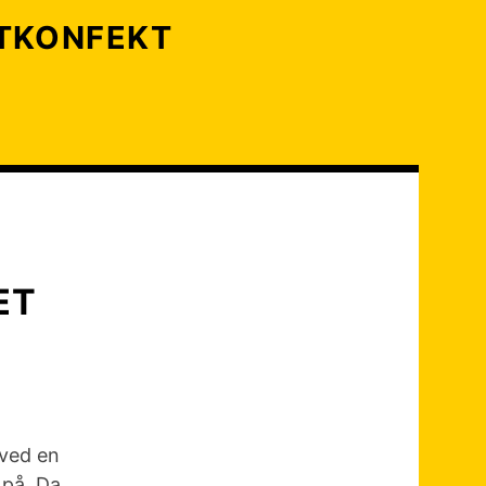
LTKONFEKT
ET
 ved en
 på. Da