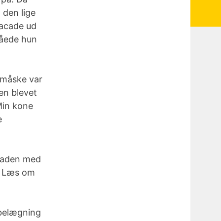
 den lige
facade ud
nåede hun
t måske var
en blevet
Min kone
e
acaden med
r. Læs om
 belægning