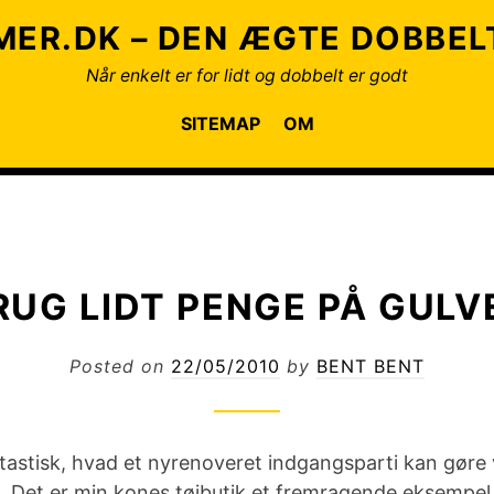
ER.DK – DEN ÆGTE DOBBE
Når enkelt er for lidt og dobbelt er godt
SITEMAP
OM
RUG LIDT PENGE PÅ GULV
Posted on
22/05/2010
by
BENT BENT
ntastisk, hvad et nyrenoveret indgangsparti kan gøre
g. Det er min kones tøjbutik et fremragende eksempel