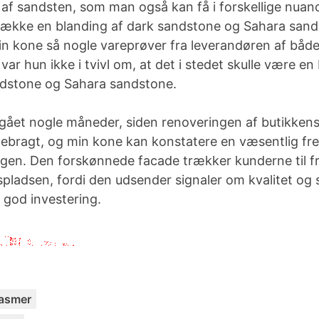
 af sandsten, som man også kan få i forskellige nuan
etrække en blanding af dark sandstone og Sahara sand
n kone så nogle vareprøver fra leverandøren af båd
var hun ikke i tvivl om, at det i stedet skulle være en
ndstone og Sahara sandstone.
 gået nogle måneder, siden renoveringen af butikken
ndebragt, og min kone kan konstatere en væsentlig fr
en. Den forskønnede facade trækker kunderne til f
spladsen, fordi den udsender signaler om kvalitet og
 god investering.
C
asmer
a