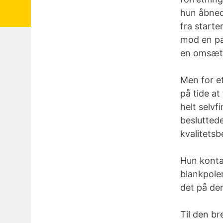
hun åbned
fra starte
mod en pa
en omsætn
Men for et
på tide at
helt selv
besluttede
kvalitets
Hun konta
blankpoler
det på de
Til den br