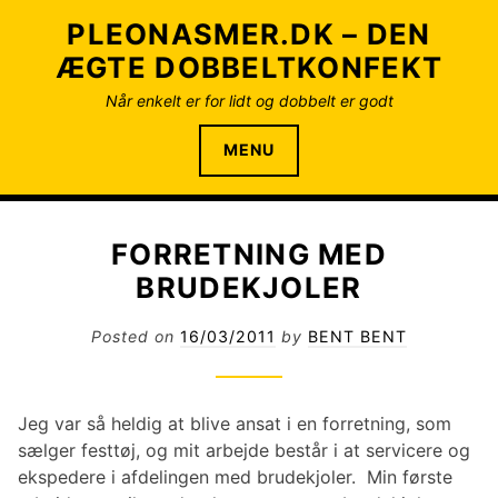
S
PLEONASMER.DK – DEN
k
ÆGTE DOBBELTKONFEKT
i
p
Når enkelt er for lidt og dobbelt er godt
t
o
MENU
c
o
n
FORRETNING MED
t
e
BRUDEKJOLER
n
t
Posted on
16/03/2011
by
BENT BENT
Jeg var så heldig at blive ansat i en forretning, som
sælger festtøj, og mit arbejde består i at servicere og
ekspedere i afdelingen med brudekjoler. Min første