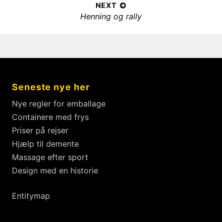
l
v
NEXT
:
æ
N
Henning og rally
i
g
e
o
x
s
u
t
s
n
p
p
a
o
o
v
Seneste nye her
s
s
i
t
t
Nye regler for emballage
g
:
:
Containere med frys
a
Priser på rejser
t
Hjælp til demente
i
Massage efter sport
o
Design med en historie
n
Entitymap