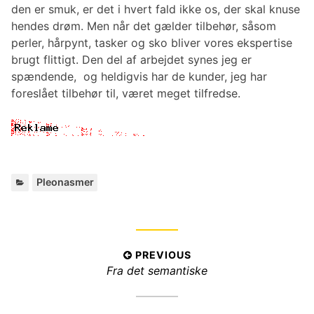
den er smuk, er det i hvert fald ikke os, der skal knuse
hendes drøm. Men når det gælder tilbehør, såsom
perler, hårpynt, tasker og sko bliver vores ekspertise
brugt flittigt. Den del af arbejdet synes jeg er
spændende, og heldigvis har de kunder, jeg har
foreslået tilbehør til, været meget tilfredse.
C
Pleonasmer
a
t
e
g
I
PREVIOUS
o
P
Fra det semantiske
r
n
i
r
d
e
e
s