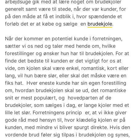
arbejdsuge gik med at lære noget om brudekjoler
generelt samt være til stede, når der var kunder, for
på den måde at få et indblik i, hvor spændende et
forløb det er at købe og sælge en
brudekjole
.
Når der kommer en potentiel kunde i forretningen,
sætter vi os ned og taler med hende om, hvilke
forestillinger og ønsker hun har til brudekjolen. For at
finde det bedste til kunden er det vigtigt for os at
vide, om kjolen skal være enkel, romantisk, kort eller
lang, vil hun bære slør, eller skal det måske være en
fiks hat. Hver eneste kunde har sin egen forestilling
om, hvordan brudekjolen skal se ud, det romantiske
snit er mest populært, og hovedparten af de
brudekjoler, som sælges i dag, er lange kjoler med et
lille let slør. Forretningens princip er, at vi ikke giver
gode råd med hensyn til, hvor klædelig kjolen er på
kunden, med mindre vi bliver spurgt direkte. Hvis den
vordende brud føler sig tilpas i brudekjolen og synes,