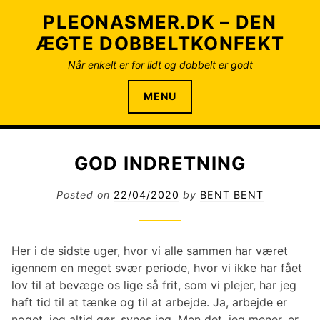
S
PLEONASMER.DK – DEN
k
ÆGTE DOBBELTKONFEKT
i
p
Når enkelt er for lidt og dobbelt er godt
t
o
MENU
c
o
n
GOD INDRETNING
t
e
Posted on
22/04/2020
by
BENT BENT
n
t
Her i de sidste uger, hvor vi alle sammen har været
igennem en meget svær periode, hvor vi ikke har fået
lov til at bevæge os lige så frit, som vi plejer, har jeg
haft tid til at tænke og til at arbejde. Ja, arbejde er
noget, jeg altid gør, synes jeg. Men det, jeg mener, er,