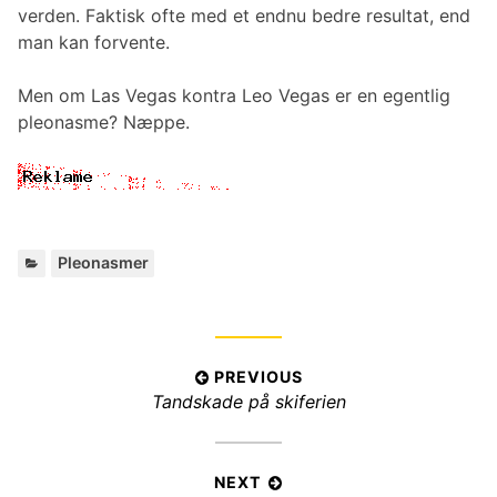
verden. Faktisk ofte med et endnu bedre resultat, end
man kan forvente.
Men om Las Vegas kontra Leo Vegas er en egentlig
pleonasme? Næppe.
C
Pleonasmer
a
t
e
g
I
PREVIOUS
o
P
Tandskade på skiferien
r
n
i
r
d
e
e
l
s
v
NEXT
: