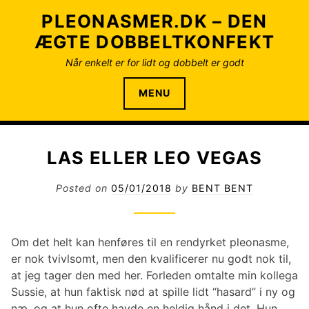
S
PLEONASMER.DK – DEN
k
ÆGTE DOBBELTKONFEKT
i
p
Når enkelt er for lidt og dobbelt er godt
t
o
MENU
c
o
n
LAS ELLER LEO VEGAS
t
e
Posted on
05/01/2018
by
BENT BENT
n
t
Om det helt kan henføres til en rendyrket pleonasme,
er nok tvivlsomt, men den kvalificerer nu godt nok til,
at jeg tager den med her. Forleden omtalte min kollega
Sussie, at hun faktisk nød at spille lidt “hasard” i ny og
næ, og at hun ofte havde en heldig hånd i det. Hun