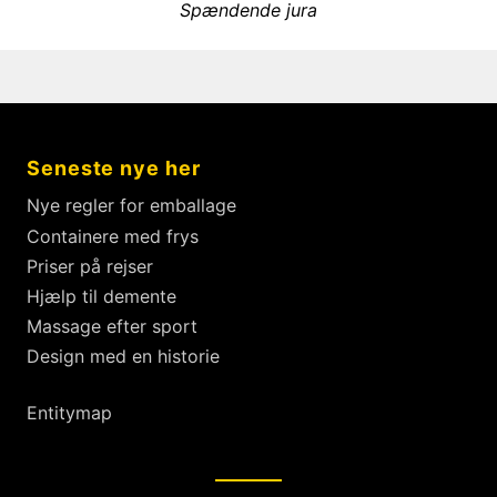
æ
N
Spændende jura
i
g
e
o
x
s
u
t
s
n
p
p
a
o
o
v
Seneste nye her
s
s
i
t
t
Nye regler for emballage
g
:
:
Containere med frys
a
Priser på rejser
t
Hjælp til demente
i
Massage efter sport
o
Design med en historie
n
Entitymap