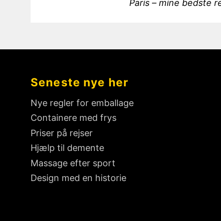
P
Paris – mine bedste r
n
r
d
e
l
v
æ
i
o
g
Seneste nye her
u
s
s
Nye regler for emballage
n
p
Containere med frys
o
a
Priser på rejser
s
v
Hjælp til demente
t
i
:
Massage efter sport
g
Design med en historie
a
t