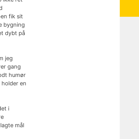
d
n fik sit
ne bygning
et dybt på
m jeg
ver gang
godt humør
n holder en
et i
re
plagte mål