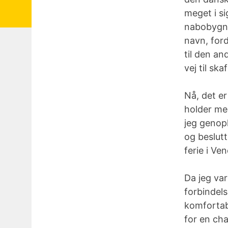
meget i s
nabobygnin
navn, ford
til den a
vej til ska
Nå, det e
holder me
jeg genopl
og beslutt
ferie i Ven
Da jeg var
forbindels
komfortabe
for en cha