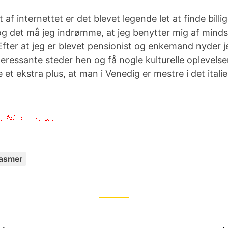
 af internettet er det blevet legende let at finde billige
og det må jeg indrømme, at jeg benytter mig af minds
Efter at jeg er blevet pensionist og enkemand nyder 
teressante steder hen og få nogle kulturelle oplevelse
e et ekstra plus, at man i Venedig er mestre i det itali
C
asmer
a
t
e
g
o