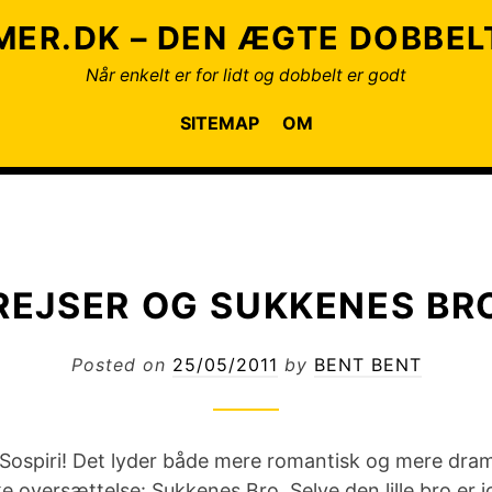
ER.DK – DEN ÆGTE DOBBE
Når enkelt er for lidt og dobbelt er godt
SITEMAP
OM
REJSER OG SUKKENES BR
Posted on
25/05/2011
by
BENT BENT
 Sospiri! Det lyder både mere romantisk og mere dra
 oversættelse: Sukkenes Bro. Selve den lille bro er jo