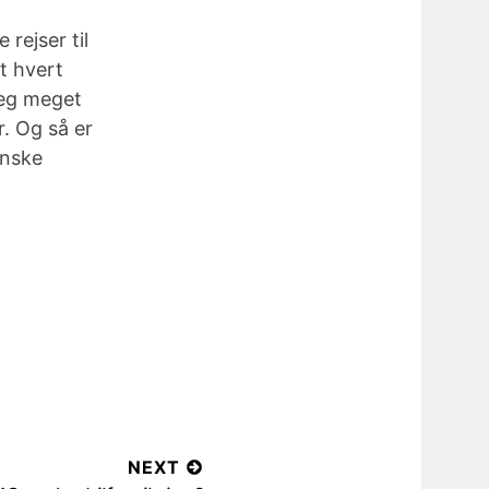
 rejser til
t hvert
jeg meget
r. Og så er
enske
NEXT