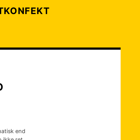
LTKONFEKT
O
matisk end
 ikke ret