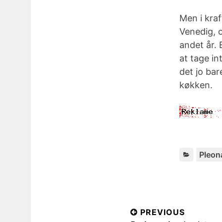
Men i kraft
Venedig, 
andet år. 
at tage in
det jo bar
køkken.
Pleon
I
PREVIOUS