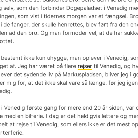
ig selv, som den forbinder Dogepaladset i Venedig me
gen, som vist i tidernes morgen var et fængsel. Broe
i de fanger, der skulle henrettes, blev ført fra den e
nden ad den bro. Og man formoder vel, at de har sukk
fottet.
r bestemt ikke kun uhygge, man oplever i Venedig, so
get af. Jeg har været på flere
rejser
til Venedig, og h
ever det sydende liv på Markuspladsen, bliver jeg i 
er mig for, at det ikke skal vare så længe, før jeg ige
edig.
 i Venedig første gang for mere end 20 år siden, var d
e med en bilferie. I dag er det heldigvis lettere og me
lt at rejse til Venedig, som ellers ikke er det mest o
rterferie.