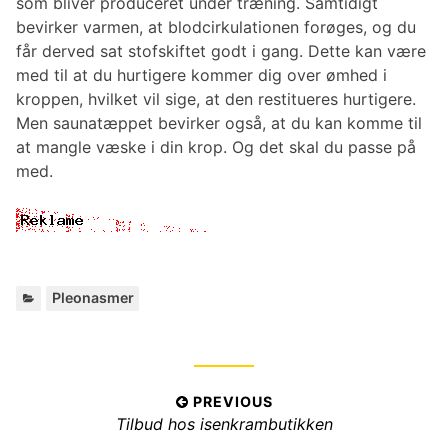
som bliver produceret under træning. Samtidigt
bevirker varmen, at blodcirkulationen forøges, og du
får derved sat stofskiftet godt i gang. Dette kan være
med til at du hurtigere kommer dig over ømhed i
kroppen, hvilket vil sige, at den restitueres hurtigere.
Men saunatæppet bevirker også, at du kan komme til
at mangle væske i din krop. Og det skal du passe på
med.
C
Pleonasmer
a
t
e
g
I
PREVIOUS
o
P
Tilbud hos isenkrambutikken
r
n
i
r