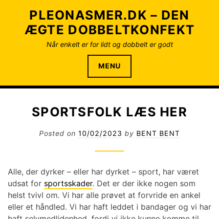
S
PLEONASMER.DK – DEN
k
ÆGTE DOBBELTKONFEKT
i
p
Når enkelt er for lidt og dobbelt er godt
t
o
MENU
c
o
n
SPORTSFOLK LÆS HER
t
e
Posted on
10/02/2023
by
BENT BENT
n
t
Alle, der dyrker – eller har dyrket – sport, har været
udsat for
sportsskader
. Det er der ikke nogen som
helst tvivl om. Vi har alle prøvet at forvride en ankel
eller et håndled. Vi har haft leddet i bandager og vi har
haft selvmedlidenhed, fordi vi ikke kunne komme til