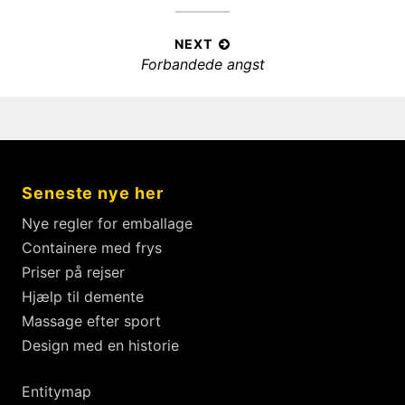
d
e
e
l
s
v
NEXT
:
æ
N
Forbandede angst
i
g
e
o
x
s
u
t
s
n
p
p
a
o
o
v
Seneste nye her
s
s
i
t
t
Nye regler for emballage
g
:
:
Containere med frys
a
Priser på rejser
t
Hjælp til demente
i
Massage efter sport
o
Design med en historie
n
Entitymap