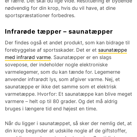
er færre. Det skal du lige vide. Restituering er bydende
nødvendig for din krop, hvis du vil have, at dine
sportspræstationer forbedres.
Infrarøde tæpper – saunatæpper
Der findes også et andet produkt, som kan bidrage til
forebyggelse af sportsskader. Det er et
saunatæppe
med infrarød varme
. Saunatæpper er en slags
sovepose, der indeholder nogle elektroniske
varmelegemer, som du kan tænde for. Legemerne
anvender infrarødt lys, som afgiver varme. Nej, et
saunatæppe er ikke det samme som et elektrisk
varmetæppe. Hvorfor: Et saunatæppe kan blive meget
varmere – helt op til 80 grader. Og det må aldrig
bruges i længere tid end højest en time.
Når du ligger i saunatæppet, så sker der nemlig det, at
din krop begynder at udskille nogle af de giftstoffer,